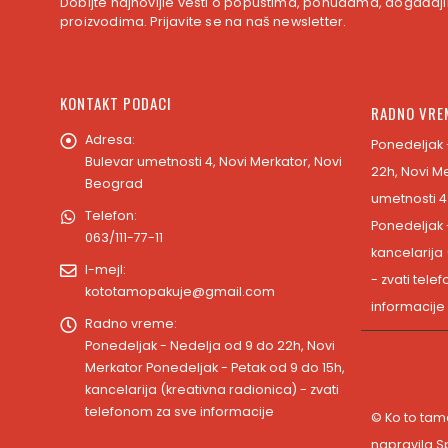
Dobijte najnovijie vesti o popustima, ponudama, događaji
proizvodima. Prijavite se na naš newsletter.
KONTAKT PODACI
RADNO VRE
Adresa:
Ponedeljak 
Bulevar umetnosti 4, Novi Merkator, Novi
22h, Novi M
Beograd
umetnosti 4
Telefon:
Ponedeljak 
063/111-77-11
kancelarija
I-mejl:
- zvati tele
kototamopakuje@gmail.com
informacije
Radno vreme:
Ponedeljak - Nedelja od 9 do 22h, Novi
Merkator Ponedeljak - Petak od 9 do 15h,
kancelarija (kreativna radionica) - zvati
telefonom za sve informacije
© Ko to tam
napravila
S