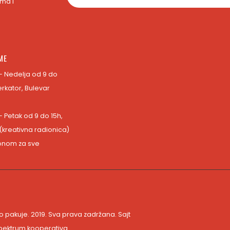
ma i
ME
- Nedelja od 9 do
erkator, Bulevar
- Petak od 9 do 15h,
 (kreativna radionica)
fonom za sve
o pakuje. 2019. Sva prava zadržana. Sajt
pektrum kooperativa
.