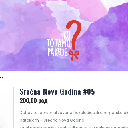
05
Srećna Nova Godina #05
200,00
рсд
Duhovite, personalizovane čokoladice ili energetske pl
natpisom – Srećna Nova Godina!