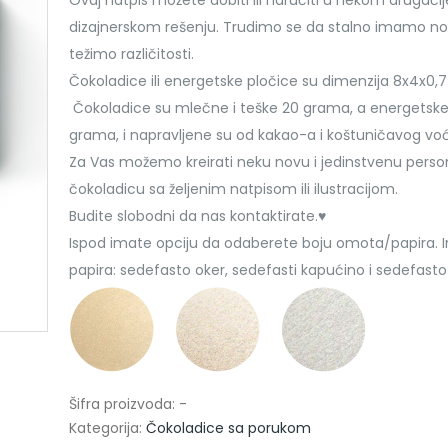
Ovaj natpis možete dobiti ili naručiti u nekom drugači
dizajnerskom rešenju. Trudimo se da stalno imamo no
težimo različitosti.
Čokoladice ili energetske pločice su dimenzija 8x4x0,
Čokoladice su mlečne i teške 20 grama, a energetske
grama, i napravljene su od kakao-a i koštuničavog vo
Za Vas možemo kreirati neku novu i jedinstvenu perso
čokoladicu sa željenim natpisom ili ilustracijom.
Budite slobodni da nas kontaktirate.♥
Ispod imate opciju da odaberete boju omota/papira. 
papira: sedefasto oker, sedefasti kapućino i sedefasto
Šifra proizvoda:
-
Kategorija:
Čokoladice sa porukom