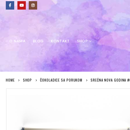
O NAMA
BLOG
KONTAKT
SHOP
HOME
SHOP
ČOKOLADICE SA PORUKOM
SREĆNA NOVA GODINA #