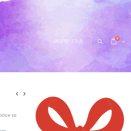
0
063/111-77-11
očice sa