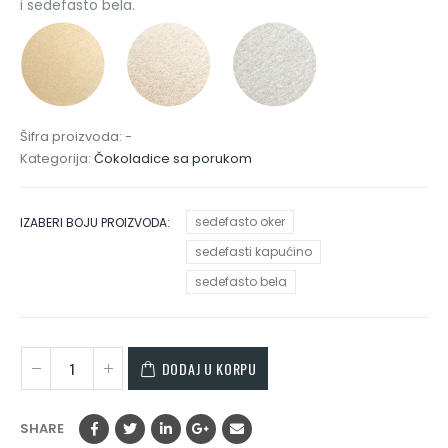
i sedefasto bela.
Šifra proizvoda:
-
Kategorija:
Čokoladice sa porukom
sedefasto oker
IZABERI BOJU PROIZVODA
sedefasti kapućino
sedefasto bela
DODAJ U KORPU
SHARE