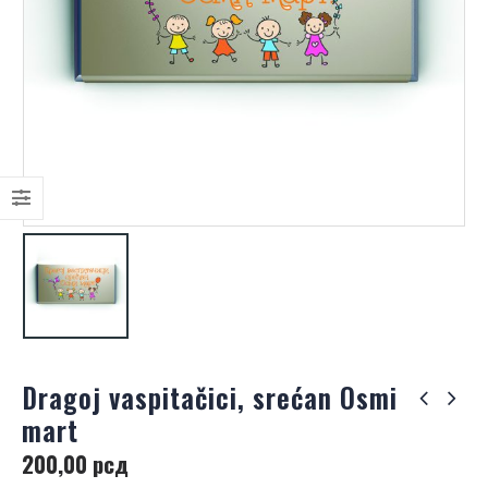
Dragoj vaspitačici, srećan Osmi
mart
200,00
рсд