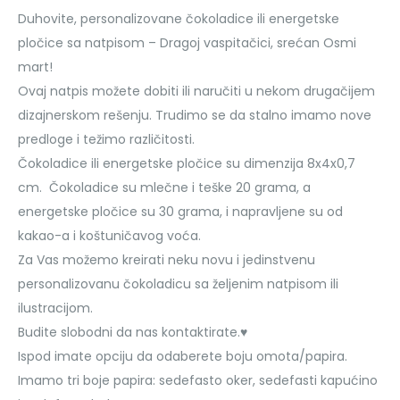
Duhovite, personalizovane čokoladice ili energetske
pločice sa natpisom – Dragoj vaspitačici, srećan Osmi
mart!
Ovaj natpis možete dobiti ili naručiti u nekom drugačijem
dizajnerskom rešenju. Trudimo se da stalno imamo nove
predloge i težimo različitosti.
Čokoladice ili energetske pločice su dimenzija 8x4x0,7
cm. Čokoladice su mlečne i teške 20 grama, a
energetske pločice su 30 grama, i napravljene su od
kakao-a i koštuničavog voća.
Za Vas možemo kreirati neku novu i jedinstvenu
personalizovanu čokoladicu sa željenim natpisom ili
ilustracijom.
Budite slobodni da nas kontaktirate.♥
Ispod imate opciju da odaberete boju omota/papira.
Imamo tri boje papira: sedefasto oker, sedefasti kapućino