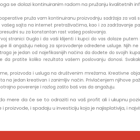
oga se dolazi kontinuiranim radom na pružanju kvalitetnih inf
operative pruža vam kontinuiranu proizvodnju sadržaja za vaš sa
ašeg sajta na internet pretraživačima, kao i za zadržavanje pažnj
j presudni su za konstantan rast vašeg poslovanja.
tranici Gugla i da vaši klijenti i kupci do vas dolaze putem in
kupe ili angažuju nekog za sprovođenje određene usluge. Njih ne
aga je jedan od najefikasnijih načina da dođete do svojih kupaca
e da pratite koliko rezultata vašem poslovanju donosi. Svakako
rme, proizvoda i usluga na društvenim mrežama. Kreativne objav
na jedan kreativan i zanimljiv način. Privlačenjem njihove pažnje
otrajno poverenje i razlog zašto baš vas da angažuju.
 mere da će se to odraziti na vaš profit ali i ukupnu pozic
proizvode, i spadaju u investiciju koja je najisplativija, i naj