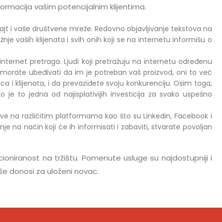
ormacija vašim potencijalnim klijentima.
jt i vaše društvene mreže. Redovno objavljivanje tekstova na
e vaših klijenata i svih onih koji se na internetu informišu o
ternet pretraga. Ljudi koji pretražuju na internetu određenu
 morate ubeđivati da im je potreban vaš proizvod, oni to već
 i klijenata, i da prevaziđete svoju konkurenciju. Osim toga,
 je to jedna od najisplativijih investicija za svako uspešno
e na različitim platformama kao što su Linkedin, Facebook i
 na način koji će ih informisati i zabaviti, stvarate povoljan
ioniranost na tržištu. Pomenute usluge su najdostupniji i
više donosi za uloženi novac.