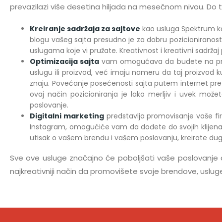
prevazilazi više desetina hiljada na mesečnom nivou. Do t
Kreiranje sadržaja za sajtove
kao usluga Spektrum ko
blogu vašeg sajta presudno je za dobru pozicioniranost v
uslugama koje vi pružate. Kreativnost i kreativni sadrža
Optimizacija sajta
vam omogućava da budete na prvoj s
uslugu ili proizvod, već imaju nameru da taj proizvod 
znaju. Povećanje posećenosti sajta putem internet pretr
ovaj način pozicioniranja je lako merljiv i uvek možet
poslovanje.
Digitalni marketing
predstavlja promovisanje vaše fi
Instagram, omogućiće vam da dođete do svojih klijenata 
utisak o vašem brendu i vašem poslovanju, kreirate dug
Sve ove usluge značajno će poboljšati vaše poslovanje do
najkreativniji način da promovišete svoje brendove, usluge i 