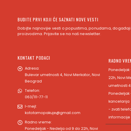
BUDITE PRVI KOJI ĆE SAZNATI NOVE VESTI
Dobijte najnovijie vesti o popustima, ponudama, događaji
proizvodima. Prijavite se na naš newsletter.
KONTAKT PODACI
RADNO VRE
Adresa:
Ponedeljak 
Bulevar umetnosti 4, Novi Merkator, Novi
22h, Novi M
Beograd
umetnosti 4
Telefon:
Ponedeljak 
063/111-77-11
kancelarija
I-mejl:
- zvati tele
kototamopakuje@gmail.com
informacije
Radno vreme:
Ponedeljak - Nedelja od 9 do 22h, Novi