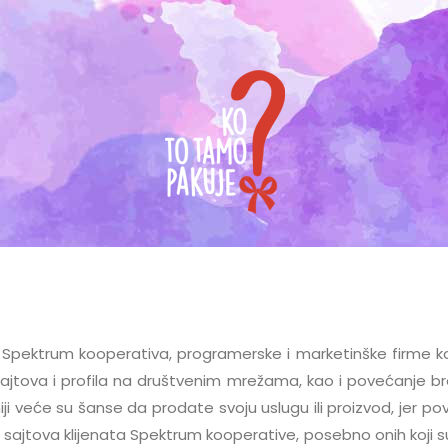
ektrum kooperativa, programerske i marketinške firme koja
ajtova i profila na društvenim mrežama, kao i povećanje bro
i veće su šanse da prodate svoju uslugu ili proizvod, jer 
ajtova klijenata Spektrum kooperative, posebno onih koji su s