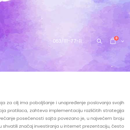
0
063/111-77-11
 za cilj ima poboljšanje i unapređenje poslovanja svojih
ja pratilaca, zahteva implementaciju različitih strategija
povećanje posećenosti sajta povezano je, u najvećem broju
hvatili značaj investiranja u internet prezentaciju, često