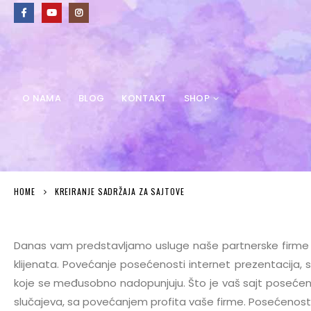
O NAMA
BLOG
KONTAKT
SHOP
HOME
KREIRANJE SADRŽAJA ZA SAJTOVE
Danas vam predstavljamo usluge naše partnerske firme Sp
klijenata. Povećanje posećenosti internet prezentacija, s
koje se međusobno nadopunjuju. Što je vaš sajt posećenij
slučajeva, sa povećanjem profita vaše firme. Posećenost s