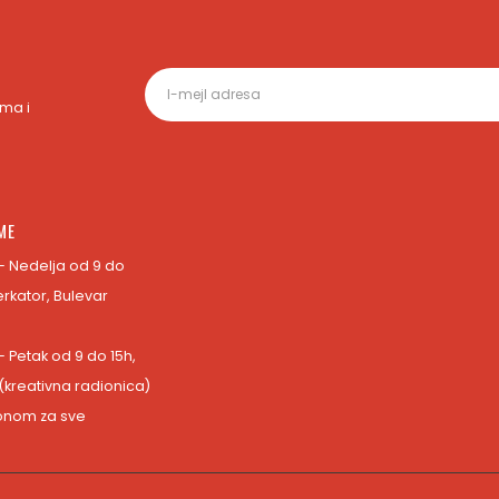
ma i
ME
- Nedelja od 9 do
erkator, Bulevar
- Petak od 9 do 15h,
 (kreativna radionica)
fonom za sve