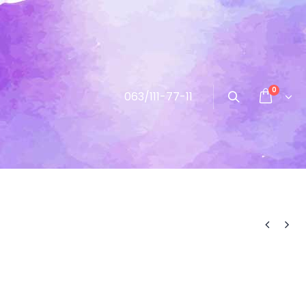
0
063/111-77-11