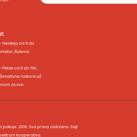
ME
- Nedelja od 9 do
erkator, Bulevar
- Petak od 9 do 15h,
 (kreativna radionica)
fonom za sve
o pakuje. 2019. Sva prava zadržana. Sajt
pektrum kooperativa
.