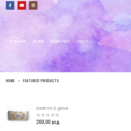
O NAMA
BLOG
KONTAKT
SHOP
HOME
FEATURED PRODUCTS
Izađi mi iz glave
200,00
рсд
0
out of 5