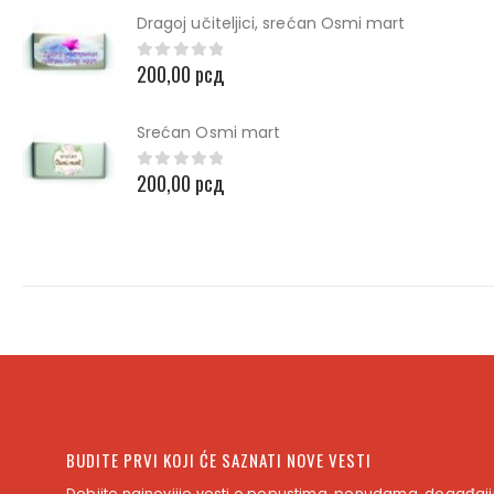
Dragoj učiteljici, srećan Osmi mart
200,00
рсд
0
out of 5
Srećan Osmi mart
200,00
рсд
0
out of 5
BUDITE PRVI KOJI ĆE SAZNATI NOVE VESTI
Dobijte najnovijie vesti o popustima, ponudama, događaji