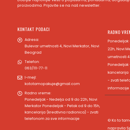
proizvodima. Prijavite se na naš newsletter.
KONTAKT PODACI
RADNO VRE
Adresa:
Ponedeljak 
Bulevar umetnosti 4, Novi Merkator, Novi
22h, Novi M
Beograd
umetnosti 4
Telefon:
Ponedeljak 
063/111-77-11
kancelarija
I-mejl:
- zvati tele
kototamopakuje@gmail.com
informacije
Radno vreme:
Ponedeljak - Nedelja od 9 do 22h, Novi
Merkator Ponedeljak - Petak od 9 do 15h,
kancelarija (kreativna radionica) - zvati
telefonom za sve informacije
© Ko to tam
napravila
S